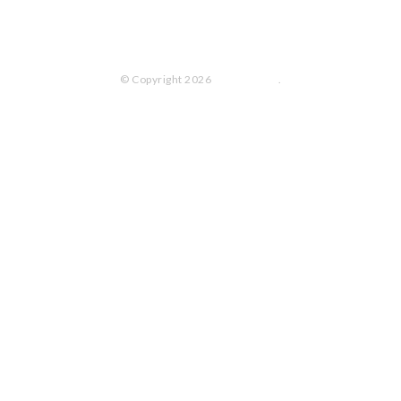
© Copyright 2026
bliss lab. Inc
.